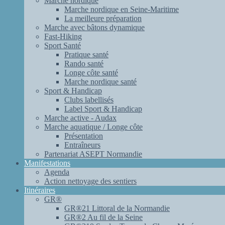
Marche nordique
Marche nordique en Seine-Maritime
La meilleure préparation
Marche avec bâtons dynamique
Fast-Hiking
Sport Santé
Pratique santé
Rando santé
Longe côte santé
Marche nordique santé
Sport & Handicap
Clubs labellisés
Label Sport & Handicap
Marche active - Audax
Marche aquatique / Longe côte
Présentation
Entraîneurs
Partenariat ASEPT Normandie
Manifestations
Agenda
Action nettoyage des sentiers
Itinéraires
GR®
GR®21 Littoral de la Normandie
GR®2 Au fil de la Seine