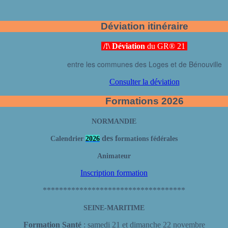
Déviation itinéraire
/!\ Déviation
du GR® 21
entre les communes des Loges et de Bénouville
Consulter la déviation
Formations 2026
NORMANDIE
des f
Calendrier
2026
ormations fédérales
Animateur
Inscription formation
***********************************
SEINE-MARITIME
Formation Santé
: samedi 21 et dimanche 22 novembre