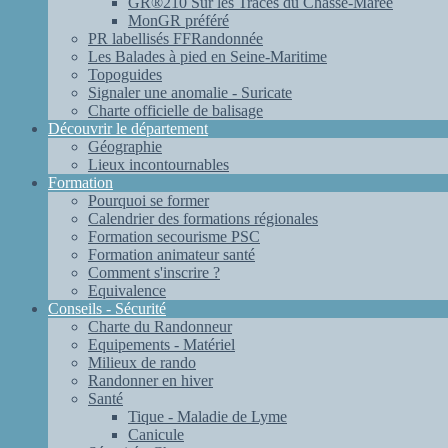
GR®210 Sur les Traces du Chasse-Marée
MonGR préféré
PR labellisés FFRandonnée
Les Balades à pied en Seine-Maritime
Topoguides
Signaler une anomalie - Suricate
Charte officielle de balisage
Découvrir le département
Géographie
Lieux incontournables
Formation
Pourquoi se former
Calendrier des formations régionales
Formation secourisme PSC
Formation animateur santé
Comment s'inscrire ?
Equivalence
Conseils - Sécurité
Charte du Randonneur
Equipements - Matériel
Milieux de rando
Randonner en hiver
Santé
Tique - Maladie de Lyme
Canicule