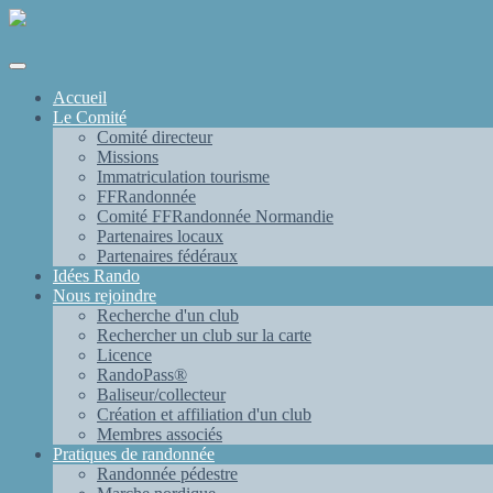
Accueil
Le Comité
Comité directeur
Missions
Immatriculation tourisme
FFRandonnée
Comité FFRandonnée Normandie
Partenaires locaux
Partenaires fédéraux
Idées Rando
Nous rejoindre
Recherche d'un club
Rechercher un club sur la carte
Licence
RandoPass®
Baliseur/collecteur
Création et affiliation d'un club
Membres associés
Pratiques de randonnée
Randonnée pédestre