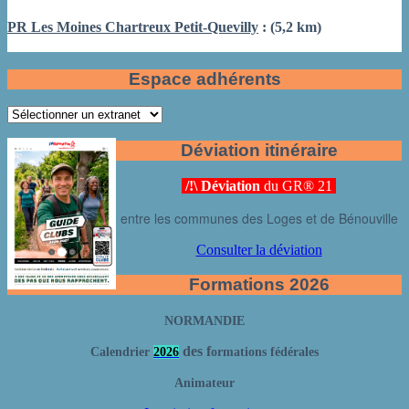
PR Les Moines Chartreux Petit-Quevilly
: (5,2 km)
Espace adhérents
Déviation itinéraire
/!\ Déviation
du GR® 21
entre les communes des Loges et de Bénouville
Consulter la déviation
Formations 2026
NORMANDIE
des f
Calendrier
2026
ormations fédérales
Animateur