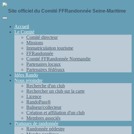
Site officiel du Comité FFRandonnée Seine-Maritime
Accueil
Le Comité
Comité directeur
Missions
Immatriculation tourisme
FFRandonnée
Comité FFRandonnée Normandie
Partenaires locaux
Partenaires fédéraux
Idées Rando
Nous rejoindre
Recherche d'un club
Rechercher un club sur la carte
Licence
RandoPass®
Baliseur/collecteur
Création et affiliation d'un club
Membres associés
Pratiques de randonnée
Randonnée pédestre