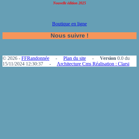
Nouvelle édition 2025
Boutique en ligne
Nous suivre !
© 2026 -
FFRandonnée
-
Plan du site
-
Version
0.0 du
15/11/2024 12:30:37 -
Architecture Cms Réalisation : Clarsi