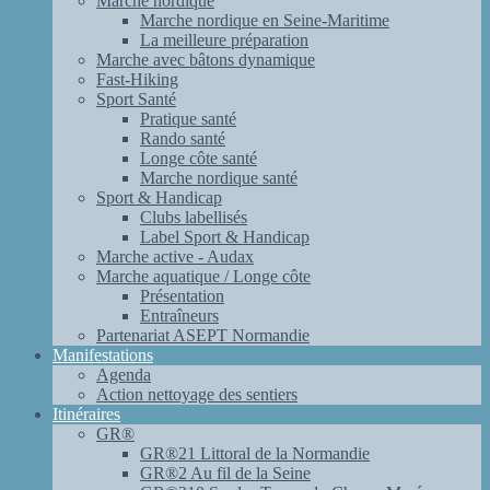
Marche nordique
Marche nordique en Seine-Maritime
La meilleure préparation
Marche avec bâtons dynamique
Fast-Hiking
Sport Santé
Pratique santé
Rando santé
Longe côte santé
Marche nordique santé
Sport & Handicap
Clubs labellisés
Label Sport & Handicap
Marche active - Audax
Marche aquatique / Longe côte
Présentation
Entraîneurs
Partenariat ASEPT Normandie
Manifestations
Agenda
Action nettoyage des sentiers
Itinéraires
GR®
GR®21 Littoral de la Normandie
GR®2 Au fil de la Seine