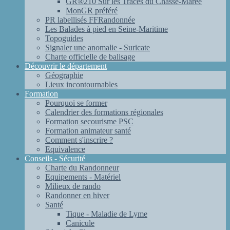
GR®210 Sur les Traces du Chasse-Marée
MonGR préféré
PR labellisés FFRandonnée
Les Balades à pied en Seine-Maritime
Topoguides
Signaler une anomalie - Suricate
Charte officielle de balisage
Découvrir le département
Géographie
Lieux incontournables
Formation
Pourquoi se former
Calendrier des formations régionales
Formation secourisme PSC
Formation animateur santé
Comment s'inscrire ?
Equivalence
Conseils - Sécurité
Charte du Randonneur
Equipements - Matériel
Milieux de rando
Randonner en hiver
Santé
Tique - Maladie de Lyme
Canicule