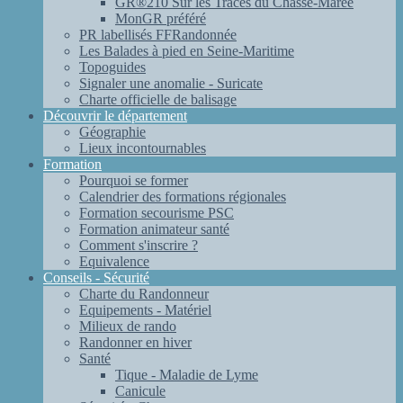
GR®210 Sur les Traces du Chasse-Marée
MonGR préféré
PR labellisés FFRandonnée
Les Balades à pied en Seine-Maritime
Topoguides
Signaler une anomalie - Suricate
Charte officielle de balisage
Découvrir le département
Géographie
Lieux incontournables
Formation
Pourquoi se former
Calendrier des formations régionales
Formation secourisme PSC
Formation animateur santé
Comment s'inscrire ?
Equivalence
Conseils - Sécurité
Charte du Randonneur
Equipements - Matériel
Milieux de rando
Randonner en hiver
Santé
Tique - Maladie de Lyme
Canicule