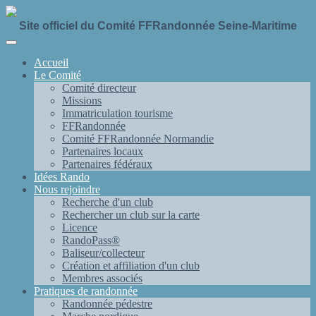
Site officiel du Comité FFRandonnée Seine-Maritime
Accueil
Le Comité
Comité directeur
Missions
Immatriculation tourisme
FFRandonnée
Comité FFRandonnée Normandie
Partenaires locaux
Partenaires fédéraux
Idées Rando
Nous rejoindre
Recherche d'un club
Rechercher un club sur la carte
Licence
RandoPass®
Baliseur/collecteur
Création et affiliation d'un club
Membres associés
Pratiques de randonnée
Randonnée pédestre