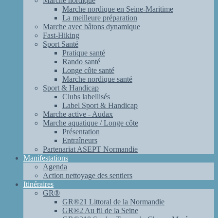
Marche nordique
Marche nordique en Seine-Maritime
La meilleure préparation
Marche avec bâtons dynamique
Fast-Hiking
Sport Santé
Pratique santé
Rando santé
Longe côte santé
Marche nordique santé
Sport & Handicap
Clubs labellisés
Label Sport & Handicap
Marche active - Audax
Marche aquatique / Longe côte
Présentation
Entraîneurs
Partenariat ASEPT Normandie
Manifestations
Agenda
Action nettoyage des sentiers
Itinéraires
GR®
GR®21 Littoral de la Normandie
GR®2 Au fil de la Seine