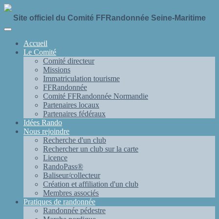
Site officiel du Comité FFRandonnée Seine-Maritime
Accueil
Le Comité
Comité directeur
Missions
Immatriculation tourisme
FFRandonnée
Comité FFRandonnée Normandie
Partenaires locaux
Partenaires fédéraux
Idées Rando
Nous rejoindre
Recherche d'un club
Rechercher un club sur la carte
Licence
RandoPass®
Baliseur/collecteur
Création et affiliation d'un club
Membres associés
Pratiques de randonnée
Randonnée pédestre