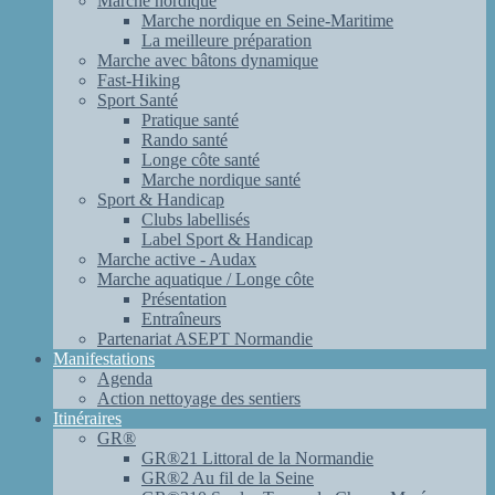
Marche nordique
Marche nordique en Seine-Maritime
La meilleure préparation
Marche avec bâtons dynamique
Fast-Hiking
Sport Santé
Pratique santé
Rando santé
Longe côte santé
Marche nordique santé
Sport & Handicap
Clubs labellisés
Label Sport & Handicap
Marche active - Audax
Marche aquatique / Longe côte
Présentation
Entraîneurs
Partenariat ASEPT Normandie
Manifestations
Agenda
Action nettoyage des sentiers
Itinéraires
GR®
GR®21 Littoral de la Normandie
GR®2 Au fil de la Seine