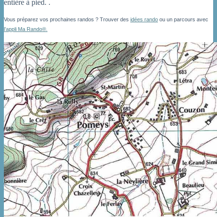
entière à pied.
.
Vous préparez vos prochaines randos ? Trouver des
idées rando
ou un parcours avec
l’appli Ma Rando®.