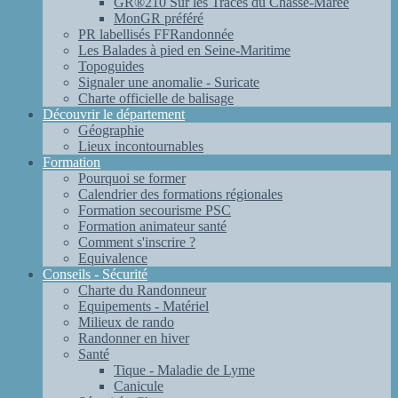
GR®210 Sur les Traces du Chasse-Marée
MonGR préféré
PR labellisés FFRandonnée
Les Balades à pied en Seine-Maritime
Topoguides
Signaler une anomalie - Suricate
Charte officielle de balisage
Découvrir le département
Géographie
Lieux incontournables
Formation
Pourquoi se former
Calendrier des formations régionales
Formation secourisme PSC
Formation animateur santé
Comment s'inscrire ?
Equivalence
Conseils - Sécurité
Charte du Randonneur
Equipements - Matériel
Milieux de rando
Randonner en hiver
Santé
Tique - Maladie de Lyme
Canicule