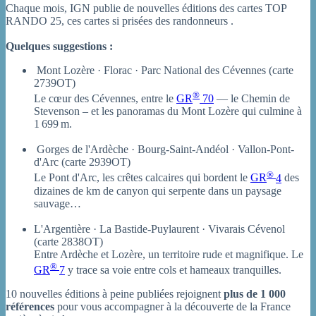
Chaque mois, IGN publie de nouvelles éditions des cartes TOP
RANDO 25, ces cartes si prisées des randonneurs
.
Quelques suggestions :
️ Mont Lozère · Florac · Parc National des Cévennes (carte
2739OT)
®
Le cœur des Cévennes, entre le
GR
70
— le Chemin de
Stevenson – et les panoramas du Mont Lozère qui culmine à
1 699 m.
️ Gorges de l'Ardèche · Bourg-Saint-Andéol · Vallon-Pont-
d'Arc (carte 2939OT)
®
Le Pont d'Arc, les crêtes calcaires qui bordent le
GR
4
des
dizaines de km de canyon qui serpente dans un paysage
sauvage…
L'Argentière · La Bastide-Puylaurent · Vivarais Cévenol
(carte 2838OT)
Entre Ardèche et Lozère, un territoire rude et magnifique. Le
®
GR
7
y trace sa voie entre cols et hameaux tranquilles.
10 nouvelles éditions à peine publiées rejoignent
plus de 1 000
références
pour vous accompagner à la découverte de la France