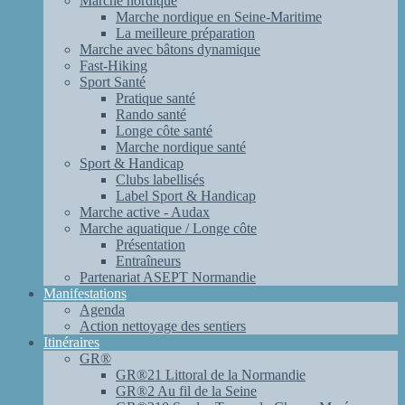
Marche nordique
Marche nordique en Seine-Maritime
La meilleure préparation
Marche avec bâtons dynamique
Fast-Hiking
Sport Santé
Pratique santé
Rando santé
Longe côte santé
Marche nordique santé
Sport & Handicap
Clubs labellisés
Label Sport & Handicap
Marche active - Audax
Marche aquatique / Longe côte
Présentation
Entraîneurs
Partenariat ASEPT Normandie
Manifestations
Agenda
Action nettoyage des sentiers
Itinéraires
GR®
GR®21 Littoral de la Normandie
GR®2 Au fil de la Seine