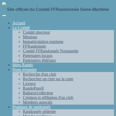
Site officiel du Comité FFRandonnée Seine-Maritime
Accueil
Le Comité
Comité directeur
Missions
Immatriculation tourisme
FFRandonnée
Comité FFRandonnée Normandie
Partenaires locaux
Partenaires fédéraux
Idées Rando
Nous rejoindre
Recherche d'un club
Rechercher un club sur la carte
Licence
RandoPass®
Baliseur/collecteur
Création et affiliation d'un club
Membres associés
Pratiques de randonnée
Randonnée pédestre