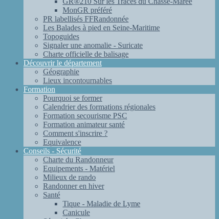
GR®210 Sur les Traces du Chasse-Marée
MonGR préféré
PR labellisés FFRandonnée
Les Balades à pied en Seine-Maritime
Topoguides
Signaler une anomalie - Suricate
Charte officielle de balisage
Découvrir le département
Géographie
Lieux incontournables
Formation
Pourquoi se former
Calendrier des formations régionales
Formation secourisme PSC
Formation animateur santé
Comment s'inscrire ?
Equivalence
Conseils - Sécurité
Charte du Randonneur
Equipements - Matériel
Milieux de rando
Randonner en hiver
Santé
Tique - Maladie de Lyme
Canicule