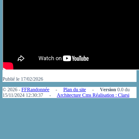
Publié le 17/02/2026
© 2026 -
FFRandonnée
-
Plan du site
-
Version
0.0 du
15/11/2024 12:30:37 -
Architecture Cms Réalisation : Clarsi