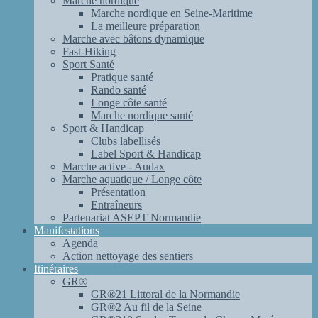
Marche nordique
Marche nordique en Seine-Maritime
La meilleure préparation
Marche avec bâtons dynamique
Fast-Hiking
Sport Santé
Pratique santé
Rando santé
Longe côte santé
Marche nordique santé
Sport & Handicap
Clubs labellisés
Label Sport & Handicap
Marche active - Audax
Marche aquatique / Longe côte
Présentation
Entraîneurs
Partenariat ASEPT Normandie
Manifestations
Agenda
Action nettoyage des sentiers
Itinéraires
GR®
GR®21 Littoral de la Normandie
GR®2 Au fil de la Seine