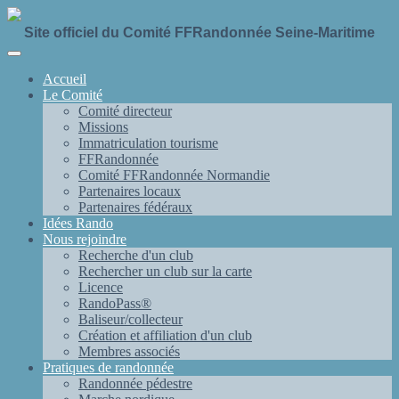
Site officiel du Comité FFRandonnée Seine-Maritime
Accueil
Le Comité
Comité directeur
Missions
Immatriculation tourisme
FFRandonnée
Comité FFRandonnée Normandie
Partenaires locaux
Partenaires fédéraux
Idées Rando
Nous rejoindre
Recherche d'un club
Rechercher un club sur la carte
Licence
RandoPass®
Baliseur/collecteur
Création et affiliation d'un club
Membres associés
Pratiques de randonnée
Randonnée pédestre