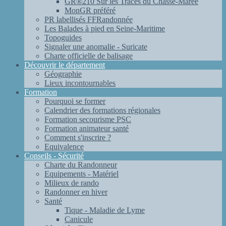
GR®210 Sur les Traces du Chasse-Marée
MonGR préféré
PR labellisés FFRandonnée
Les Balades à pied en Seine-Maritime
Topoguides
Signaler une anomalie - Suricate
Charte officielle de balisage
Découvrir le département
Géographie
Lieux incontournables
Formation
Pourquoi se former
Calendrier des formations régionales
Formation secourisme PSC
Formation animateur santé
Comment s'inscrire ?
Equivalence
Conseils - Sécurité
Charte du Randonneur
Equipements - Matériel
Milieux de rando
Randonner en hiver
Santé
Tique - Maladie de Lyme
Canicule